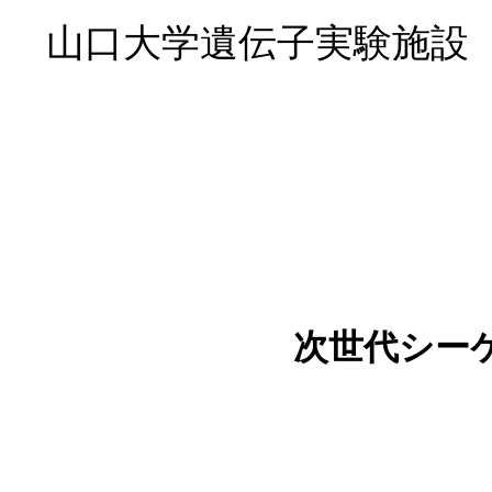
山口大学遺伝子実験施設
コ
ン
テ
ン
ツ
へ
ス
キ
ッ
次世代シー
プ