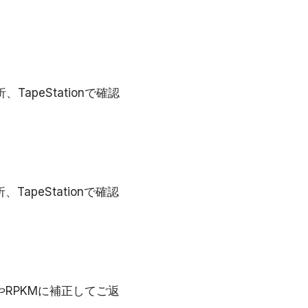
peStationで確認
peStationで確認
RPKMに補正してご返