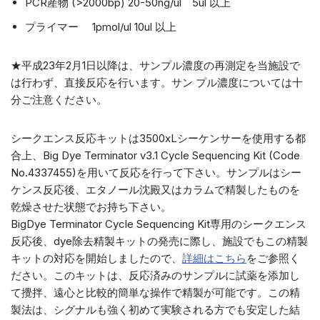
PCR産物 (>2000bp) 20-50ng/ul 5ul 以上
プライマー 1pmol/ul 10ul 以上
★平成23年2月1日以降は、サンプル濃度の再測定を当施設で
は行わず、直接反応を行います。サン プル濃度については十
分ご注意ください。
シークエンス反応キットは3500xLシーケンサーを使用する都
合上、Big Dye Terminator v3.1 Cycle Sequencing Kit (Code
No.4337455)を用いて反応を行って下さい。サンプルはシー
ケンス反応後、エタノール沈殿又はカラムで精製したものを
乾燥させた状態でお持ち下さい。
BigDye Terminator Cycle Sequencing Kit専用のシークエンス
反応後、dye除去精製キットの発売に際し、施設でもこの精製
キットの対応を開始しましたので、
詳細はこちら
をご参照く
ださい。このキットは、反応済みのサンプルに試薬を添加し
て攪拌、遠心と比較的簡単な操作で精製が可能です。この精
製法は、シグナルも強く初めて実験される方でも安定した結