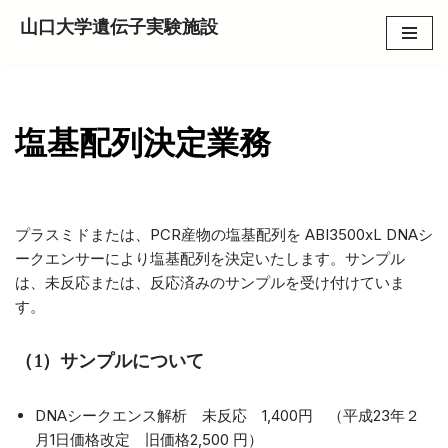
山口大学遺伝子実験施設
コ
ン
テ
ン
塩基配列決定業務
ツ
へ
ス
キ
プラスミドまたは、PCR産物の塩基配列を ABI3500xL DNAシ
ッ
ークエンサーにより塩基配列を決定いたします。サンプル
プ
は、未反応または、反応済みのサンプルを受け付けていま
す。
（1）サンプルについて
DNAシークエンス解析 未反応 1,400円 （平成23年２
月1日価格改定 旧価格2,500 円）