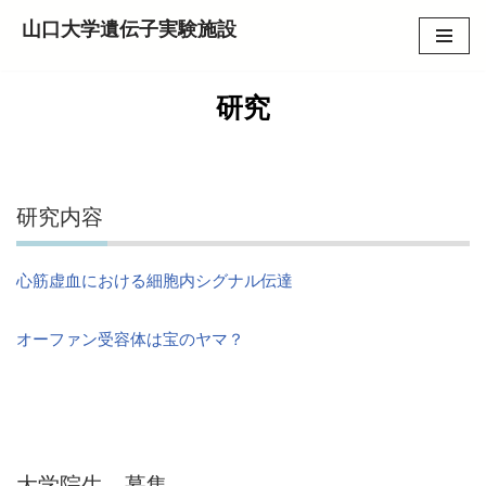
山口大学遺伝子実験施設
コ
ン
研究
テ
ン
ツ
へ
研究内容
ス
キ
ッ
心筋虚血における細胞内シグナル伝達
プ
オーファン受容体は宝のヤマ？
大学院生 募集