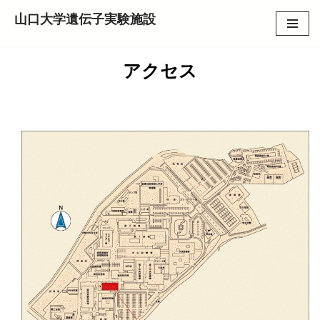
山口大学遺伝子実験施設
コ
ン
アクセス
テ
ン
ツ
へ
ス
キ
ッ
プ